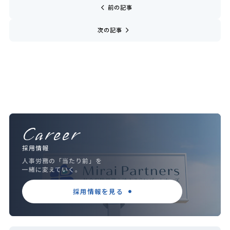
chevron_left
前の記事
navigate_next
次の記事
Career
採用情報
人事労務の「当たり前」を
一緒に変えていく。
採用情報を見る