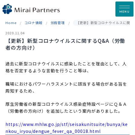
Skip
to
MENU
content
Home
コロナ情報
労務管理
【更新】新型コロナウイルスに関す
2020.11.04
【更新】新型コロナウイルスに関するQ&A（労働
者の方向け）
過去に新型コロナウイルスに感染したことを理由として、人
格を否定するような言動を行うこと等は、
職場におけるパワーハラスメントに該当する場合がある旨を
周知するため、
厚生労働省の新型コロナウイルス感染症特設ページにＱ＆Ａ
（労働者の方向け）を追加したという案内がありました。
https://www.mhlw.go.jp/stf/seisakunitsuite/bunya/ke
nkou_iryou/dengue_fever_qa_00018.html