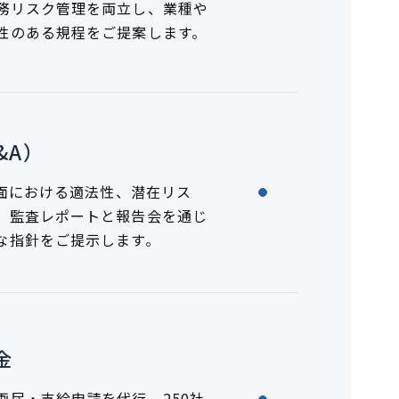
務リスク管理を両立し、業種や
性のある規程をご提案します。
&A）
務面における適法性、潜在リス
。監査レポートと報告会を通じ
な指針をご提示します。
金
画届・支給申請を代行。250社