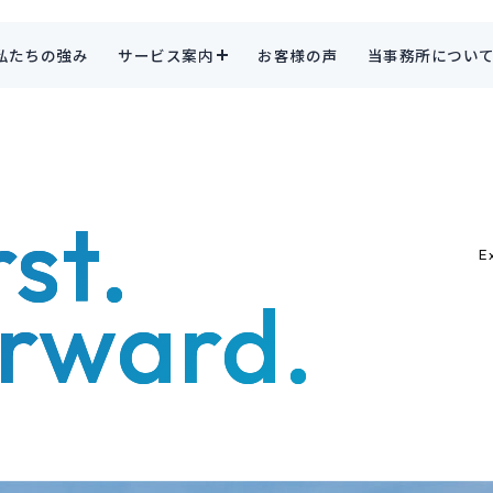
私たちの強み
サービス案内
お客様の声
当事務所につい
st.
E
orward.