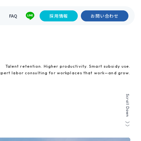
て
FAQ
採用情報
お問い合わせ
Talent retention. Higher productivity. Smart subsidy use.
xpert labor consulting for workplaces that work—and grow.
Scroll Down