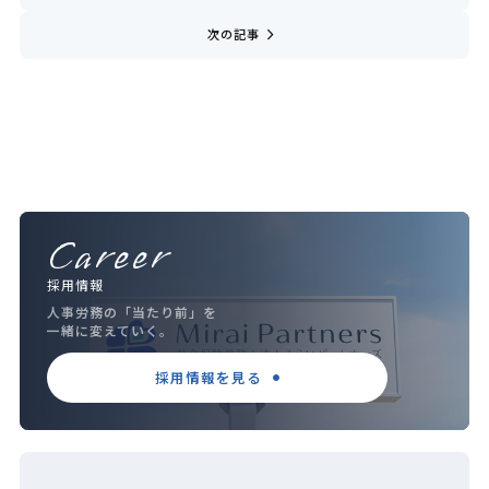
navigate_next
次の記事
Career
採用情報
人事労務の「当たり前」を
一緒に変えていく。
採用情報を見る