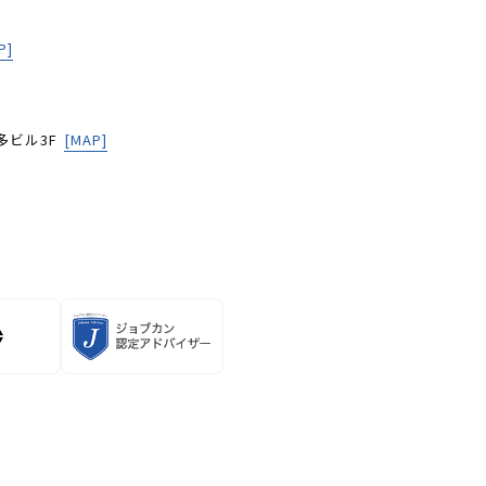
P]
多ビル3F
[MAP]