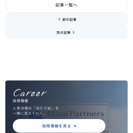
記事一覧へ
chevron_left
前の記事
navigate_next
次の記事
Career
採用情報
人事労務の「当たり前」を
一緒に変えていく。
採用情報を見る