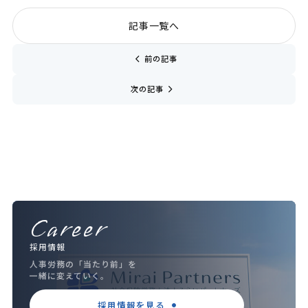
記事一覧へ
chevron_left
前の記事
navigate_next
次の記事
Career
採用情報
人事労務の「当たり前」を
一緒に変えていく。
採用情報を見る