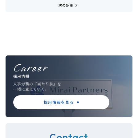
navigate_next
次の記事
Career
採用情報
人事労務の「当たり前」を
一緒に変えていく。
採用情報を見る
Contact