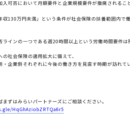
加入可否において月額要件と企業規模要件が撤廃されるこ
年収130万円未満」という条件が社会保険の扶養範囲内で
否ラインの一つである週20時間以上という労働時間要件は
への社会保険の適用拡大に備えて、
側・企業側それぞれに今後の働き方を見直す時期が訪れて
ばまずはみらいパートナーズにご相談ください。
ms.gle/HqGhAziobZRTQa6r5