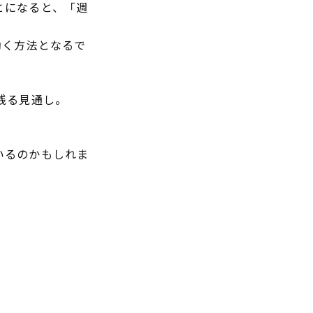
とになると、「週
働く方法となるで
残る見通し。
いるのかもしれま