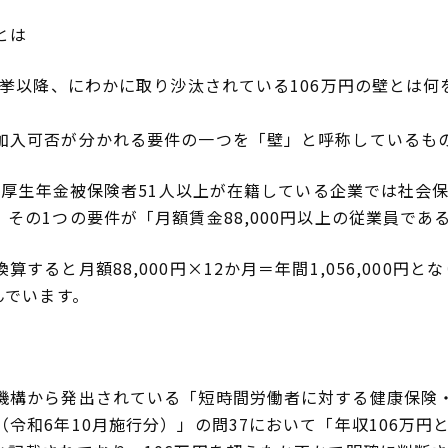
とは
院選挙以降、にわかに取り沙汰されている106万円の壁とは
加入可否が分かれる要件の一つを「壁」と呼称しているも
り、厚生年金被保険者51人以上が在籍している企業では社会
その1つの要件が「月額賃金88,000円以上の従業員であ
すると月額88,000円×12か月＝年間1,056,000円と
んでいます。
機構から発出されている「短時間労働者に対する健康保険
令和6年10月施行分）」の問37において「年収106万円