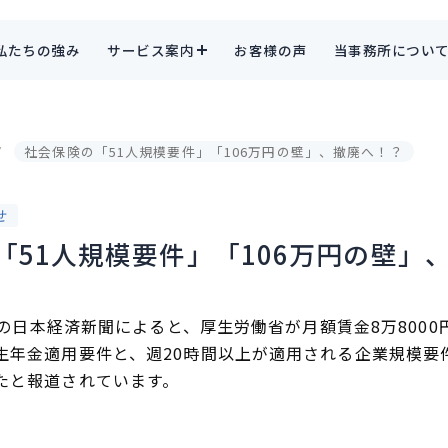
私たちの強み
サービス案内
お客様の声
当事務所につい
社会保険の「51人規模要件」「106万円の壁」、撤廃へ！？
せ
「51人規模要件」「106万円の壁」
日付の日本経済新聞によると、厚生労働省が月額賃金8万800
生年金適用要件と、週20時間以上が適用される企業規模要
たと報道されています。