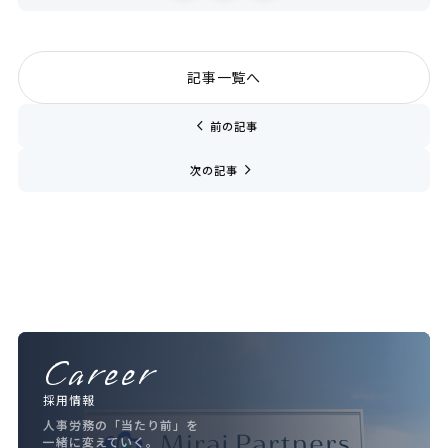
記事一覧へ
chevron_left
前の記事
navigate_next
次の記事
Career
採用情報
人事労務の「当たり前」を
一緒に変えていく。