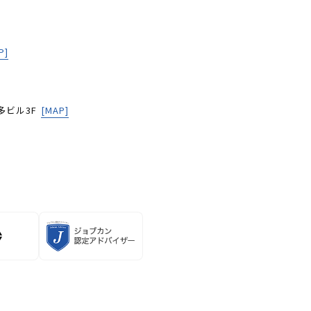
P]
多ビル3F
[MAP]