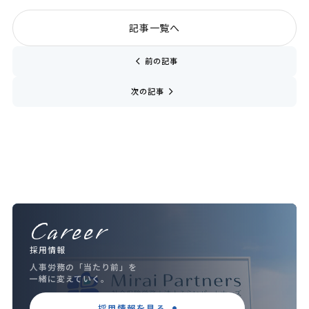
記事一覧へ
chevron_left
前の記事
navigate_next
次の記事
Career
採用情報
人事労務の「当たり前」を
一緒に変えていく。
採用情報を見る