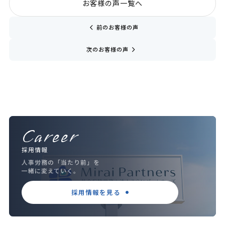
お客様の声一覧へ
chevron_left
前のお客様の声
navigate_next
次のお客様の声
Career
採用情報
人事労務の「当たり前」を
一緒に変えていく。
採用情報を見る