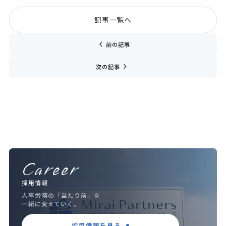
記事一覧へ
chevron_left
前の記事
navigate_next
次の記事
Career
採用情報
人事労務の「当たり前」を
一緒に変えていく。
採用情報を見る