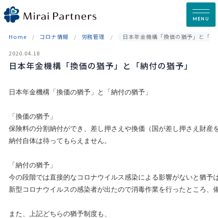
Skip
to
MENU
content
Home
コロナ情報
労務管理
日本年金機構「換価の猶予」と「納
2020.04.18
日本年金機構「換価の猶予」と「納付の猶予」
日本年金機構「換価の猶予」と「納付の猶予」

「換価の猶予」

保険料の分割納付ができ、差し押さえや換価（国が差し押さえ財産を
納付自体は待ってもらえません。

「納付の猶予」

今の段階では直接的なコロナウイルス感染による影響がないと猶予は
新型コロナウイルスの感染者が出たので消毒作業を行ったところ、備
また、上記どちらの猶予制度も、
