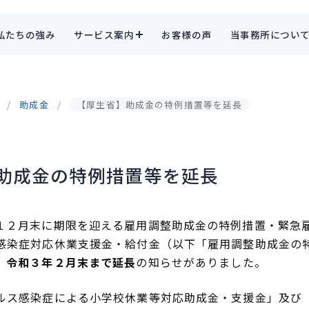
私たちの強み
サービス案内
お客様の声
当事務所につい
助成金
【厚生省】助成金の特例措置等を延長
助成金の特例措置等を延長
１２月末に期限を迎える雇用調整助成金の特例措置・緊急
感染症対応休業支援金・給付金（以下「雇用調整助成金の
、
令和３年２月末まで延長
の知らせがありました。
ルス感染症による小学校休業等対応助成金・
支援金」及び