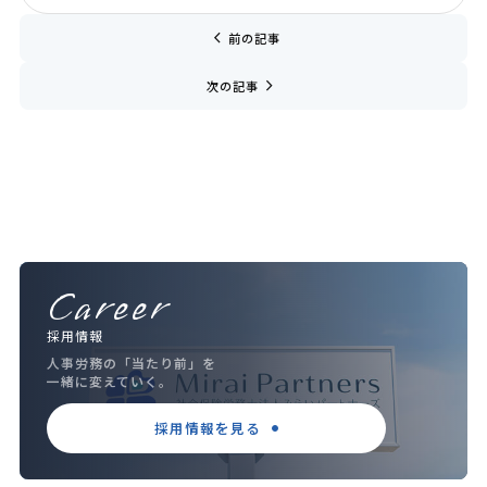
chevron_left
前の記事
navigate_next
次の記事
Career
採用情報
人事労務の「当たり前」を
一緒に変えていく。
採用情報を見る