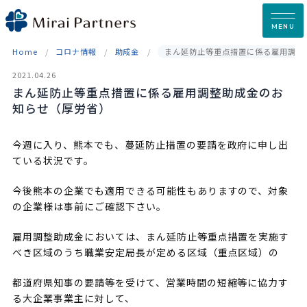
Skip
to
MENU
content
Home
コロナ情報
助成金
まん延防止等重点措置に係る雇用調整
2021.04.26
まん延防止等重点措置に係る雇用調整助成金のお
知らせ（厚労省）
今週に入り、熊本でも、蔓延防止措置の要請を政府に申し出
ている状況です。
今後熊本の企業でも適用できる可能性もありますので、対象
の企業様は事前にご確認下さい。
雇用調整助成金においては、まん延防止等重点措置を実施す
べき区域のうち職業安定局長が定める区域（重点区域）の
都道府県知事の要請等を受けて、営業時間の短縮等に協力す
る大企業事業主に対して、