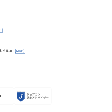
P]
多ビル3F
[MAP]