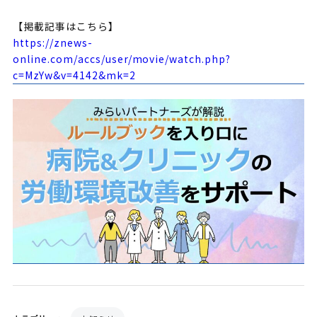
【掲載記事はこちら】
https://znews-
online.com/accs/user/movie/watch.php?
c=MzYw&v=4142&mk=2