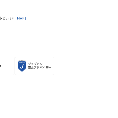
多ビル3F
[MAP]