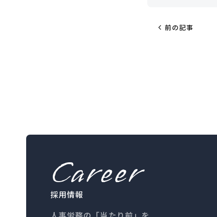
chevron_left
前の記事
Career
採用情報
人事労務の「当たり前」を