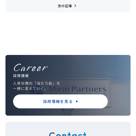
navigate_next
次の記事
Career
採用情報
人事労務の「当たり前」を
一緒に変えていく。
採用情報を見る
Contact