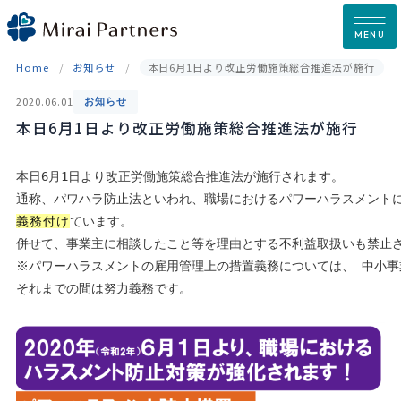
Skip
to
MENU
content
Home
お知らせ
本日6月1日より改正労働施策総合推進法が施行
2020.06.01
お知らせ
本日6月1日より改正労働施策総合推進法が施行
本日6月1日より改正労働施策総合推進法が施行されます。 

義務付け
ています。 

併せて、事業主に相談したこと等を理由とする不利益取扱いも禁止さ
※パワーハラスメントの雇⽤管理上の措置義務については、 中小事業
それまでの間は努⼒義務です。
