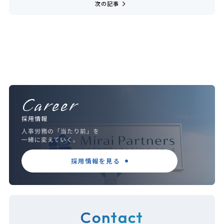
navigate_next
次の記事
Career
採用情報
人事労務の「当たり前」を
一緒に変えていく。
採用情報を見る
Contact