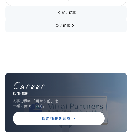
chevron_left
前の記事
navigate_next
次の記事
Career
採用情報
人事労務の「当たり前」を
一緒に変えていく。
採用情報を見る