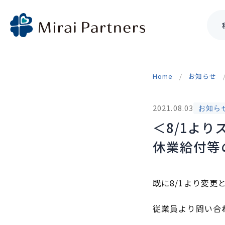
Skip
to
Home
お知らせ
content
2021.08.03
お知ら
＜8/1よ
休業給付等
既に8/1より変更
従業員より問い合