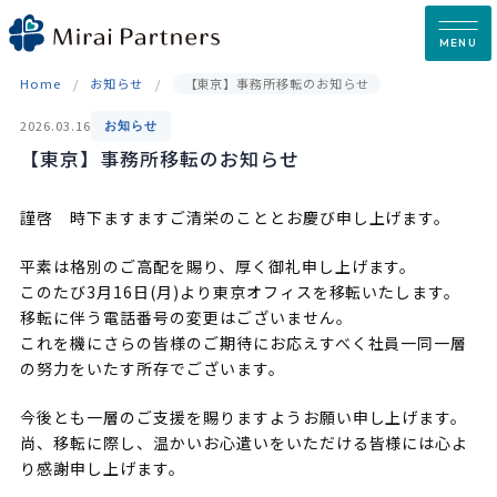
Skip
to
MENU
content
Home
お知らせ
【東京】事務所移転のお知らせ
2026.03.16
お知らせ
【東京】事務所移転のお知らせ
謹啓 時下ますますご清栄のこととお慶び申し上げます。
平素は格別のご高配を賜り、厚く御礼申し上げます。
このたび3月16日(月)より東京オフィスを移転いたします。
移転に伴う電話番号の変更はございません。
これを機にさらの皆様のご期待にお応えすべく社員一同一層
の努力をいたす所存でございます。
今後とも一層のご支援を賜りますようお願い申し上げます。
尚、移転に際し、温かいお心遣いをいただける皆様には心よ
り感謝申し上げます。