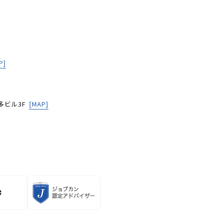
P]
多ビル3F
[MAP]