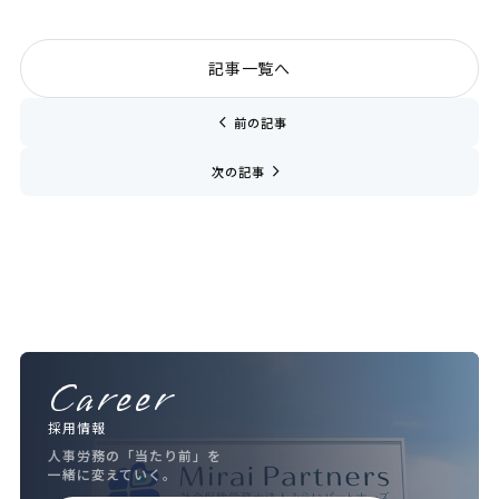
記事一覧へ
chevron_left
前の記事
navigate_next
次の記事
Career
採用情報
人事労務の「当たり前」を
一緒に変えていく。