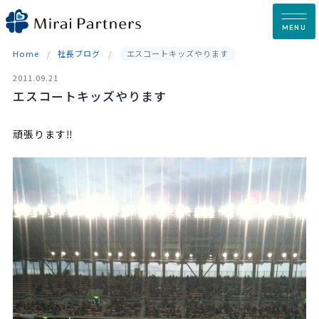
Skip
to
MENU
content
Home
社長ブログ
エスコートキッズやります
2011.09.21
エスコートキッズやります
頑張ります‼