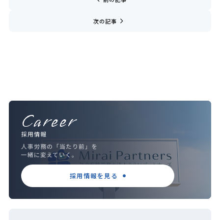
navigate_next
次の記事
Career
採用情報
人事労務の「当たり前」を
一緒に変えていく。
採用情報を見る