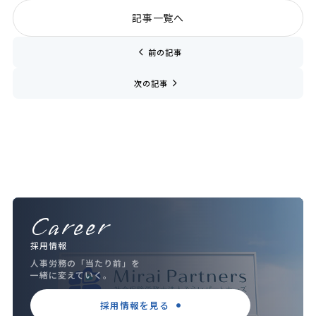
記事一覧へ
chevron_left
前の記事
navigate_next
次の記事
Career
採用情報
人事労務の「当たり前」を
一緒に変えていく。
採用情報を見る