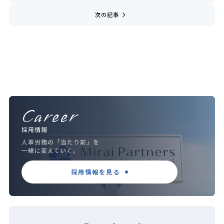
navigate_next
次の記事
Career
採用情報
人事労務の「当たり前」を
一緒に変えていく。
採用情報を見る