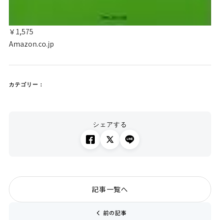
￥1,575
Amazon.co.jp
カテゴリー：
シェアする
記事一覧へ
chevron_left
前の記事