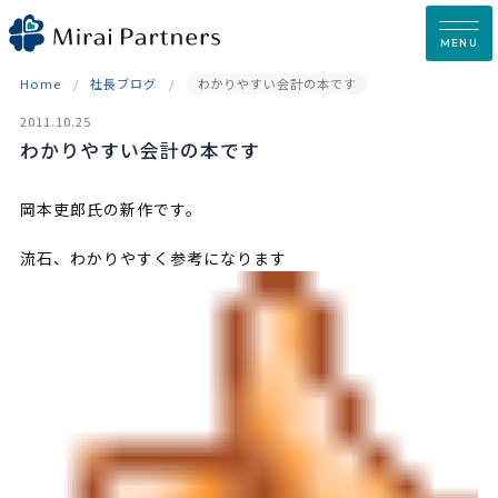
Skip
to
MENU
content
Home
社長ブログ
わかりやすい会計の本です
2011.10.25
わかりやすい会計の本です
岡本吏郎氏の新作です。
流石、わかりやすく参考になります