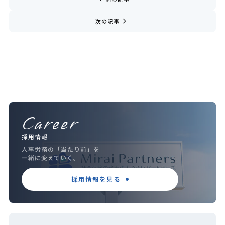
navigate_next
次の記事
Career
採用情報
人事労務の「当たり前」を
一緒に変えていく。
採用情報を見る