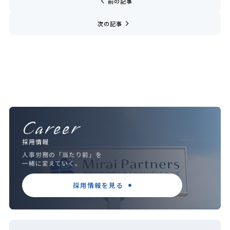
chevron_left
前の記事
navigate_next
次の記事
Career
採用情報
人事労務の「当たり前」を
一緒に変えていく。
採用情報を見る