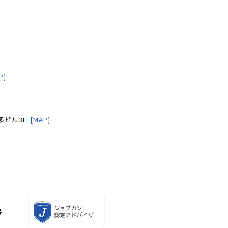
P]
多ビル3F
[MAP]