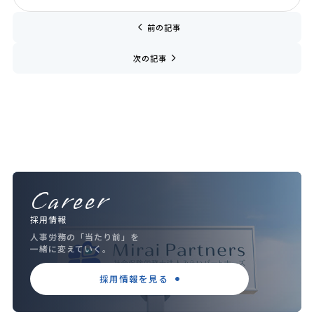
chevron_left
前の記事
navigate_next
次の記事
Career
採用情報
人事労務の「当たり前」を
一緒に変えていく。
採用情報を見る