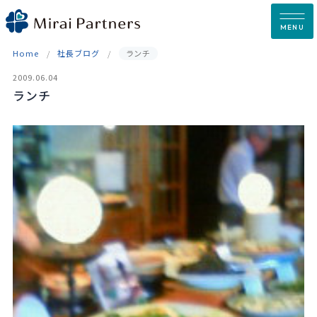
Skip
to
MENU
content
Home
社長ブログ
ランチ
2009.06.04
ランチ