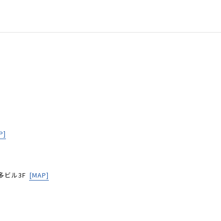
P]
多ビル3F
[MAP]