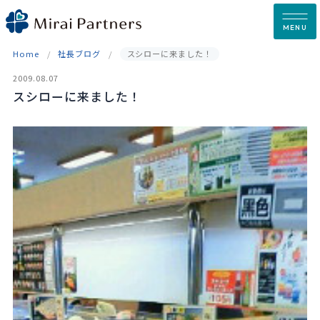
Skip
to
MENU
content
Home
社長ブログ
スシローに来ました！
2009.08.07
スシローに来ました！