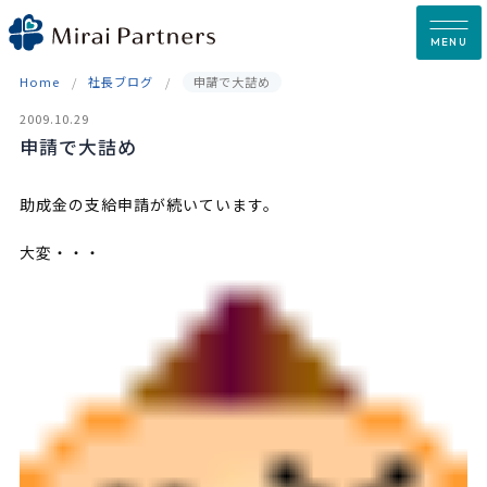
Skip
to
MENU
content
Home
社長ブログ
申請で大詰め
2009.10.29
申請で大詰め
助成金の支給申請が続いています。
大変・・・