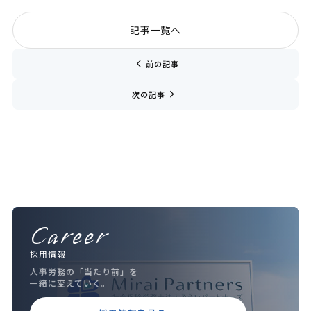
記事一覧へ
chevron_left
前の記事
navigate_next
次の記事
Career
採用情報
人事労務の「当たり前」を
一緒に変えていく。