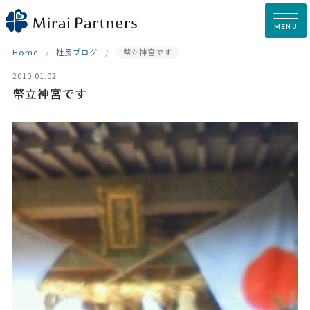
Skip
to
MENU
content
Home
社長ブログ
幣立神宮です
2010.01.02
幣立神宮です