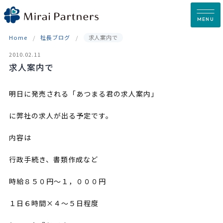
Skip
to
MENU
content
Home
社長ブログ
求人案内で
2010.02.11
求人案内で
明日に発売される「あつまる君の求人案内」
に弊社の求人が出る予定です。
内容は
行政手続き、書類作成など
時給８５０円～１，０００円
１日６時間×４～５日程度