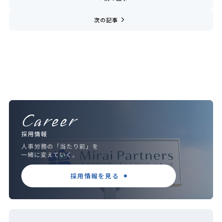
navigate_next
次の記事
Career
採用情報
人事労務の「当たり前」を
一緒に変えていく。
採用情報を見る