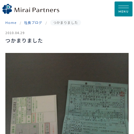
Skip
to
MENU
content
Home
社長ブログ
つかまりました
2010.04.29
つかまりました