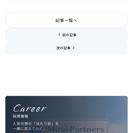
記事一覧へ
chevron_left
前の記事
navigate_next
次の記事
Career
採用情報
人事労務の「当たり前」を
一緒に変えていく。