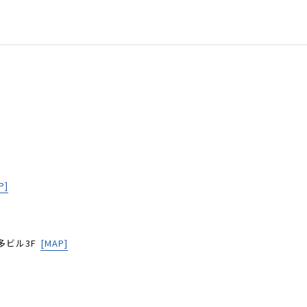
P]
多ビル3F
[MAP]