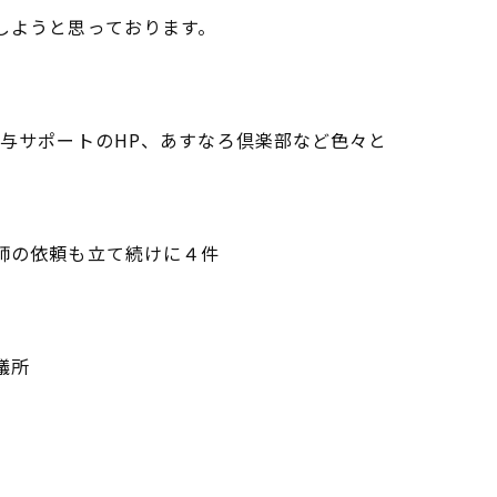
しようと思っております。
給与サポートのHP、あすなろ倶楽部など色々と
師の依頼も立て続けに４件
議所