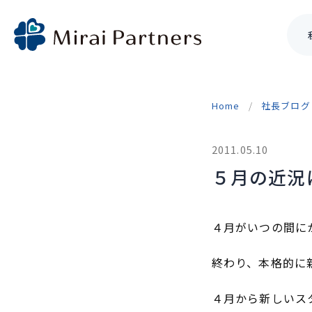
Skip
to
Home
社長ブログ
content
2011.05.10
５月の近況
４月がいつの間に
終わり、本格的に
４月から新しいス