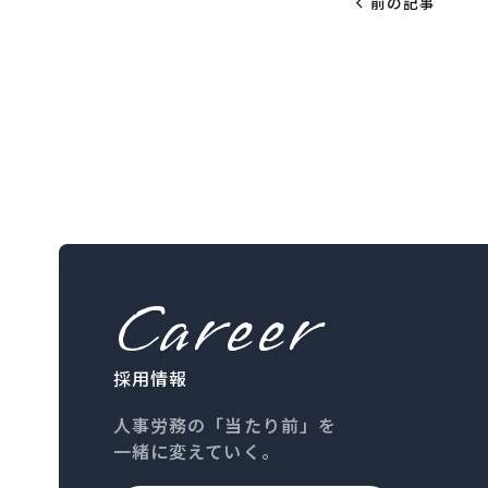
chevron_left
前の記事
Career
採用情報
人事労務の「当たり前」を
一緒に変えていく。