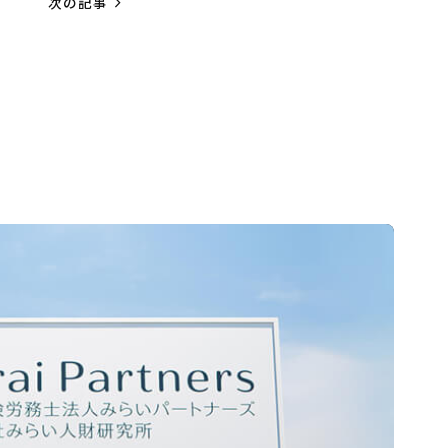
navigate_next
次の記事