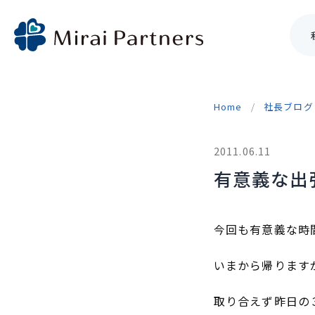
Skip
to
Home
社長ブログ
content
2011.06.11
有意義な出
今回も有意義な時
いまから帰ります
取り合えず昨日の