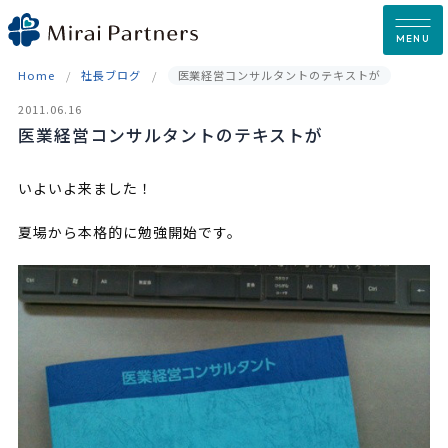
Skip
to
MENU
content
Home
社長ブログ
医業経営コンサルタントのテキストが
2011.06.16
医業経営コンサルタントのテキストが
いよいよ来ました！
夏場から本格的に勉強開始です。