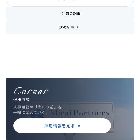
chevron_left
前の記事
navigate_next
次の記事
Career
採用情報
人事労務の「当たり前」を
一緒に変えていく。
採用情報を見る