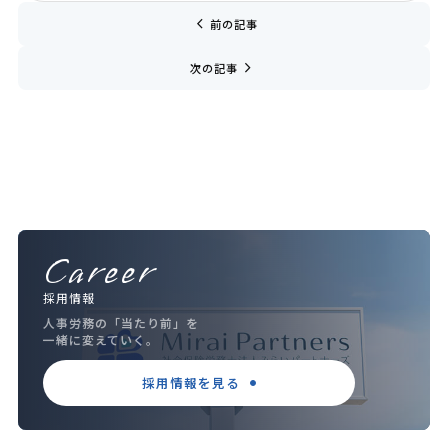
chevron_left
前の記事
navigate_next
次の記事
Career
採用情報
人事労務の「当たり前」を
一緒に変えていく。
採用情報を見る